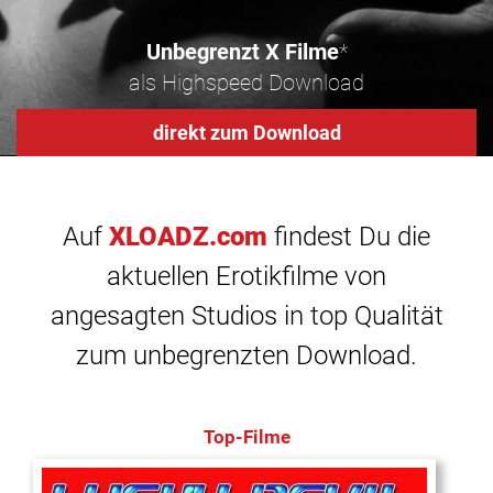
Unbegrenzt X Filme
*
als Highspeed Download
direkt zum Download
Auf
XLOADZ.com
findest Du die
aktuellen Erotikfilme von
angesagten Studios in top Qualität
zum unbegrenzten Download.
Top-Filme