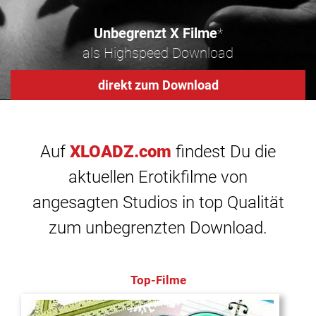
Unbegrenzt X Filme
*
als Highspeed Download
direkt zum Download
Auf
XLOADZ.com
findest Du die
aktuellen Erotikfilme von
angesagten Studios in top Qualität
zum unbegrenzten Download.
Top-Filme