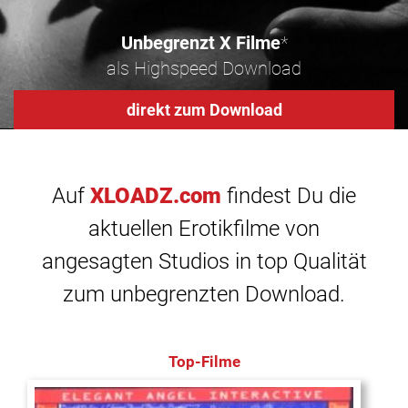
Unbegrenzt X Filme
*
als Highspeed Download
direkt zum Download
Auf
XLOADZ.com
findest Du die
aktuellen Erotikfilme von
angesagten Studios in top Qualität
zum unbegrenzten Download.
Top-Filme