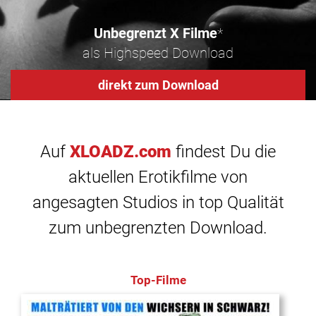
Unbegrenzt X Filme
*
als Highspeed Download
direkt zum Download
Auf
XLOADZ.com
findest Du die
aktuellen Erotikfilme von
angesagten Studios in top Qualität
zum unbegrenzten Download.
Top-Filme