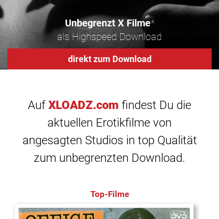
Unbegrenzt X Filme
*
als Highspeed Download
direkt zum Download
Auf
XLOADZ.com
findest Du die
aktuellen Erotikfilme von
angesagten Studios in top Qualität
zum unbegrenzten Download.
Top-Filme