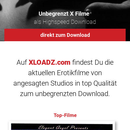
Unbegrenzt X Filme
*
als Highspeed Download
direkt zum Download
Auf
XLOADZ.com
findest Du die
aktuellen Erotikfilme von
angesagten Studios in top Qualität
zum unbegrenzten Download.
Top-Filme