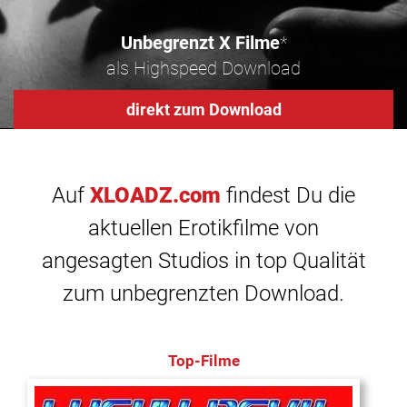
Unbegrenzt X Filme
*
als Highspeed Download
direkt zum Download
Auf
XLOADZ.com
findest Du die
aktuellen Erotikfilme von
angesagten Studios in top Qualität
zum unbegrenzten Download.
Top-Filme