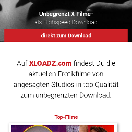
Unbegrenzt X Filme
*
als Highspeed Download
direkt zum Download
Auf
XLOADZ.com
findest Du die
aktuellen Erotikfilme von
angesagten Studios in top Qualität
zum unbegrenzten Download.
Top-Filme