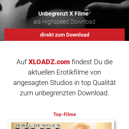
Unbegrenzt X Filme
*
als Highspeed Download
direkt zum Download
Auf
XLOADZ.com
findest Du die
aktuellen Erotikfilme von
angesagten Studios in top Qualität
zum unbegrenzten Download.
Top-Filme